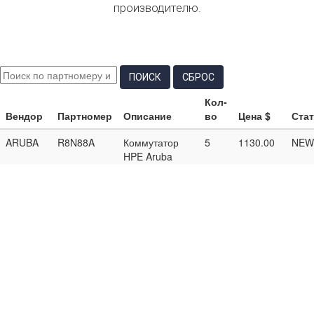
производителю.
ПОИСК
СБРОС
Кол-
Вендор
Партномер
Описание
во
Цена $
Стат
ARUBA
R8N88A
Коммутатор
5
1130.00
NEW
HPE Aruba
Networking CX
6000 24G
4SFP Switch
ARUBA
R8N89A
Коммутатор
5
1080.00
NEW
HPE Aruba
Networking CX
6000 12G
Class4 PoE
2G/2SFP 139W
Switch